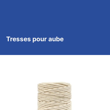
Nos secteurs
Nos produits
Nous contacter
Tresses pour aube